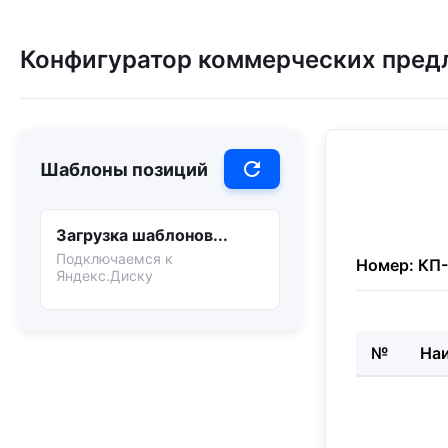
Конфигуратор коммерческих пред
refresh
Шаблоны позиций
Загрузка шаблонов...
Подключаемся к
Номер:
КП
Яндекс.Диску
№
На