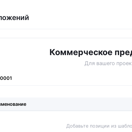
ложений
Коммерческое пре
Для вашего проек
-0001
именование
Добавьте позиции из шабло