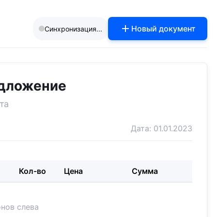
add
Новый документ
Синхронизация...
дложение
та
Дата:
01.01.2023
Кол-во
Цена
Сумма
нов слева